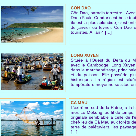
CON DAO
Côn Dao, paradis terrestre Avec le
Dao (Poulo Condor) est belle tout
île est la plus splendide, c’est en
de janvier ou février. Côn Dao e
touristes. À l’an 4 […]
LONG XUYEN
Située à l’Ouest du Delta du M
avec le Cambodge, Long Xuyen e
dans le marchandisage, principa
et du poisson. Elle possède plu
historiques. La région est situ
température moyenne se situe en
CA MAU
L’extrême-sud de la Patrie, à la 
mer. Le Mékong, au fil du temps,
originale semblable à celle de 
chef-lieu de Cà Mau aux forêts de
terre de palétuviers, les paysa
[…]