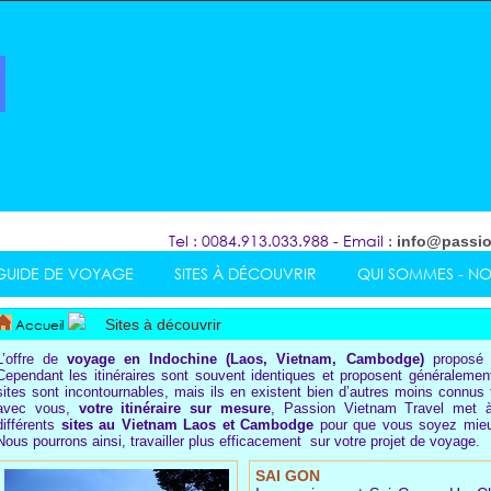
Tel : 0084.913.033.988 - Email :
info@passio
GUIDE DE VOYAGE
SITES À DÉCOUVRIR
QUI SOMMES - N
Accueil
Sites à découvrir
L’offre de
voyage en Indochine (Laos, Vietnam, Cambodge)
proposé p
Cependant les itinéraires sont souvent identiques et proposent généraleme
sites sont incontournables, mais ils en existent bien d’autres moins connus t
avec vous,
votre itinéraire sur mesure
, Passion Vietnam Travel met à 
différents
sites au Vietnam Laos et Cambodge
pour que vous soyez mieux 
Nous pourrons ainsi, travailler plus efficacement sur votre projet de voyage.
SAI GON