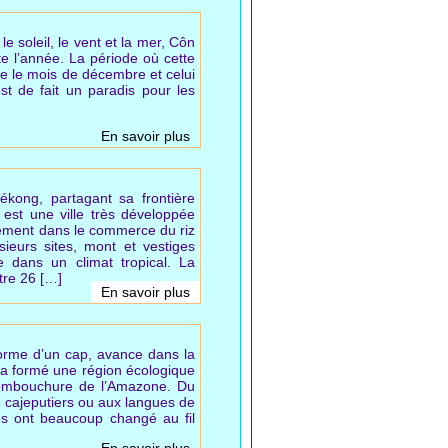
 soleil, le vent et la mer, Côn
e l’année. La période où cette
tre le mois de décembre et celui
st de fait un paradis pour les
En savoir plus
ékong, partagant sa frontière
st une ville très développée
lement dans le commerce du riz
sieurs sites, mont et vestiges
ée dans un climat tropical. La
tre 26 […]
En savoir plus
forme d’un cap, avance dans la
 a formé une région écologique
l’embouchure de l’Amazone. Du
 cajeputiers ou aux langues de
ges ont beaucoup changé au fil
En savoir plus