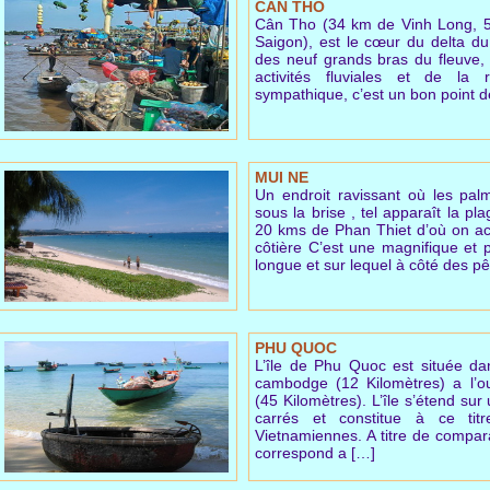
CAN THO
Cân Tho (34 km de Vinh Long, 
Saigon), est le cœur du delta d
des neuf grands bras du fleuve, l
activités fluviales et de la r
sympathique, c’est un bon point d
MUI NE
Un endroit ravissant où les pa
sous la brise , tel apparaît la pl
20 kms de Phan Thiet d’où on acc
côtière C’est une magnifique et p
longue et sur lequel à côté des p
PHU QUOC
L’île de Phu Quoc est située d
cambodge (12 Kilomètres) a l’o
(45 Kilomètres). L’île s’étend su
carrés et constitue à ce tit
Vietnamiennes. A titre de comparai
correspond a […]