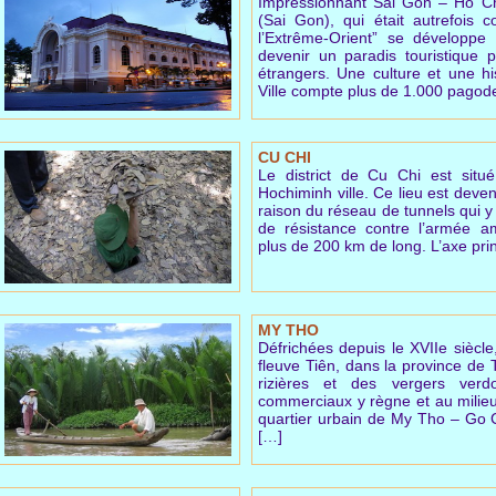
Impressionnant Sai Gon – Ho Chi
(Sai Gon), qui était autrefois
l’Extrême-Orient” se développe
devenir un paradis touristique p
étrangers. Une culture et une hi
Ville compte plus de 1.000 pagod
CU CHI
Le district de Cu Chi est sit
Hochiminh ville. Ce lieu est deve
raison du réseau de tunnels qui y
de résistance contre l’armée am
plus de 200 km de long. L’axe pr
MY THO
Défrichées depuis le XVIIe siècle
fleuve Tiên, dans la province de
rizières et des vergers verd
commerciaux y règne et au milie
quartier urbain de My Tho – Go 
[…]