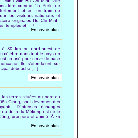
 Minh-Ville Ho Chi Minh-Ville
 considéré comme “la Perle de
 fortement et est en train de
our les visiteurs nationaux et
stoire originales Ho Chi Minh-
es, temples et […]
En savoir plus
ué à 80 km au nord-ouest de
nu célèbre dans tout le pays en
 est creusé pour servir de base
éricaine. Ils s’étendaient sur
incipal débouche […]
En savoir plus
, les terres situées au nord du
 Tiên Giang, sont devenues des
oyants. D’intenses échanges
u du delta du Mékong est né le
Công, prospère et animé. À 75
En savoir plus