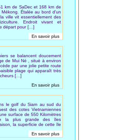
51 km de SaDec et 168 km de
u Mékong. Étalée au bord d’un
a ville vit essentiellement des
iziculture. Endroit vivant et
e départ pour […]
En savoir plus
lmiers se balancent doucement
age de Mui Né , situé à environ
ède par une jolie petite route
aisible plage qui apparaît très
êcheurs […]
En savoir plus
ans le golf du Siam au sud du
uest des cotes Vietnamiennes
r une surface de 550 Kilomètres
re la plus grande des îles
son, la superficie de cette île
En savoir plus