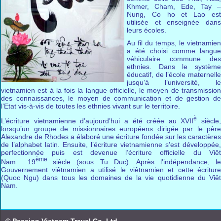
Khmer, Cham, Ede, Tay –
Nung, Co ho et Lao est
utilisée et enseignée dans
leurs écoles.
Au fil du temps, le vietnamien
a été choisi comme langue
véhiculaire commune des
ethnies. Dans le système
éducatif, de l’école maternelle
jusqu’à l’université, le
vietnamien est à la fois la langue officielle, le moyen de transmission
des connaissances, le moyen de communication et de gestion de
l’Etat vis-à-vis de toutes les ethnies vivant sur le territoire.
è
L’écriture vietnamienne d’aujourd’hui a été créée au XVII
siècle,
lorsqu’un groupe de missionnaires européens dirigée par le père
Alexandre de Rhodes a élaboré une écriture fondée sur les caractères
de l’alphabet latin. Ensuite, l’écriture vietnamienne s’est développée,
perfectionnée puis est devenue l’écriture officielle du Viêt
ème
Nam 19
siècle (sous Tu Duc). Après l’indépendance, l
Gouvernement viêtnamien a utilisé le viêtnamien et cette écriture
(Quoc Ngu) dans tous les domaines de la vie quotidienne du Viêt
Nam.