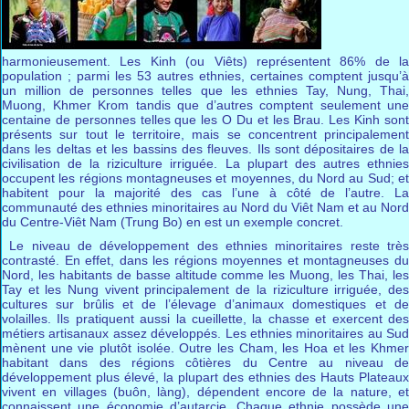
harmonieusement. Les Kinh (ou Viêts) représentent 86% de la
population ; parmi les 53 autres ethnies, certaines comptent jusqu’à
un million de personnes telles que les ethnies Tay, Nung, Thai,
Muong, Khmer Krom tandis que d’autres comptent seulement une
centaine de personnes telles que les O Du et les Brau. Les Kinh sont
présents sur tout le territoire, mais se concentrent principalement
dans les deltas et les bassins des fleuves. Ils sont dépositaires de la
civilisation de la riziculture irriguée. La plupart des autres ethnies
occupent les régions montagneuses et moyennes, du Nord au Sud; et
habitent pour la majorité des cas l’une à côté de l’autre. La
communauté des ethnies minoritaires au Nord du Viêt Nam et au Nord
du Centre-Viêt Nam (Trung Bo) en est un exemple concret.
Le niveau de développement des ethnies minoritaires reste très
contrasté. En effet, dans les régions moyennes et montagneuses du
Nord, les habitants de basse altitude comme les Muong, les Thai, les
Tay et les Nung vivent principalement de la riziculture irriguée, des
cultures sur brûlis et de l’élevage d’animaux domestiques et de
volailles. Ils pratiquent aussi la cueillette, la chasse et exercent des
métiers artisanaux assez développés. Les ethnies minoritaires au Sud
mènent une vie plutôt isolée. Outre les Cham, les Hoa et les Khmer
habitant dans des régions côtières du Centre au niveau de
développement plus élevé, la plupart des ethnies des Hauts Plateaux
vivent en villages (buôn, làng), dépendent encore de la nature, et
connaissent une économie d’autarcie. Chaque ethnie possède une