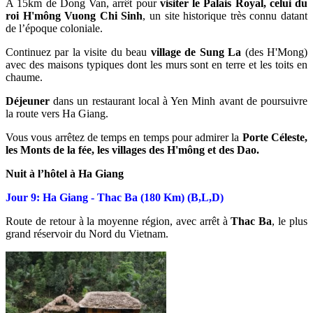
A 15km de Dong Van, arrêt pour
visiter le Palais Royal, celui du
roi H'mông Vuong Chi Sinh
, un site historique très connu datant
de l’époque coloniale.
Continuez par la visite du beau
village de Sung La
(des H'Mong)
avec des maisons typiques dont les murs sont en terre et les toits en
chaume.
Déjeuner
dans un restaurant local à Yen Minh avant de poursuivre
la route vers Ha Giang.
Vous vous arrêtez de temps en temps pour admirer la
Porte Céleste,
les Monts de la fée, les villages des H'mông et des Dao.
Nuit à l’hôtel à Ha Giang
Jour 9: Ha Giang - Thac Ba (180 Km) (B,L,D)
Route de retour à la moyenne région, avec arrêt à
Thac Ba
, le plus
grand réservoir du Nord du Vietnam.