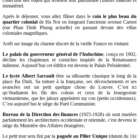
collection des objets qui reflètent leur patrimoine culturel matériel et
immatériel.
Après le déjeuner, vous allez flâner dans le
coin le plus beau du
quartier colonial
de Ha Noi en longeant l'ancienne avenue Carnot
(rue Phan Dinh Phung actuelle) en passant devant des villas
coloniales magnifiques.
Arrêt sur image du charme discret de la vieille France en visitant:
Le palais du gouverneur général de l’Indochine
, conçu en 1902,
décline les chapiteaux et corniches inspirés de la Renaissance
italienne. Aujourd’hui cet édifice est devenu le Palais Présidentiel.
Le lycée Albert Sarrault
étire sa silhouette classique le long de la
place Ba Dinh. Sa toiture à la française, ses décrochements et ses
avancées ont un petit quelque chose du Louvre. C’est ici
qu’étudiaient les fils des colons et ceux de la bourgeoisie
vietnamienne, que les jaloux appelaient tay con (petits occidentaux).
C’est aujourd’hui le siège du Parti Communiste.
Bureau de la Direction des finances
(1925-1928) où sont mariées
parfaitement les architectures occidentale et orientale, c'est devenu le
siège du Ministère des Affaires étrangères.
Le petit tour sera fini par la
pagode au Pilier Unique
(datant du 11e