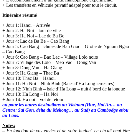
+ Les transferts en véhicule privatif adapté pour tout le circuit.
Itinéraire résumé
+ Jour 1: Hanoi – Arrivée
+ Jour 2: Ha Noi – tour de ville
+ Jour 3: Ha Noi – Lac de Ba Be
+ Jour 4: Lac de Ba Be – Cao Bang
+ Jour 5: Cao Bang – chutes de Ban Gioc – Grotte de Nguom Ngao
– Cao Bang
+ Jour 6: Cao Bang – Bao Lac – Village Lolo noirs
+ Jour 7: Village des Lolo – Meo Vac – Dong Van
+ Jour 8: Dong Van – Ha Giang
+ Jour 9: Ha Giang – Thac Ba
+ Jour 10: Thac Ba – Hanoi.
+ Jour 11: Ha Noi – Ninh Binh (Baies d’Ha Long terrestres)
+ Jour 12: Ninh Binh – baie d’Ha Long – nuit à bord de la jonque
+ Jour 13: Ha Long – Ha Noi
+ Jour 14: Ha noi – vol de retour
ou pour les autres destinations au Vietnam (Hue, Hoi An… au
Centre; Sai Gon, delta du Mekong… au Sud) au Cambodge et/ou
au Laos.
Notes:
– En fonction de vos envies et de votre budget, ce circuit peut être