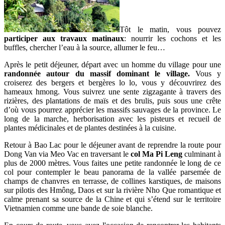
Tôt le matin, vous pouvez
participer aux travaux matinaux
: nourrir les cochons et les
buffles, chercher l’eau à la source, allumer le feu…
Après le petit déjeuner, départ avec un homme du village pour une
randonnée autour du massif dominant le village.
Vous y
croiserez des bergers et bergères lo lo, vous y découvrirez des
hameaux hmong. Vous suivrez une sente zigzagante à travers des
rizières, des plantations de maïs et des brulis, puis sous une crête
d’où vous pourrez apprécier les massifs sauvages de la province. Le
long de la marche, herborisation avec les pisteurs et recueil de
plantes médicinales et de plantes destinées à la cuisine.
Retour à Bao Lac pour le déjeuner avant de reprendre la route pour
Dong Van via Meo Vac en traversant le
col Ma Pi Leng
culminant à
plus de 2000 mètres. Vous faites une petite randonnée le long de ce
col pour contempler le beau panorama de la vallée parsemée de
champs de chanvres en terrasse, de collines karstiques, de maisons
sur pilotis des Hmông, Daos et sur la rivière Nho Que romantique et
calme prenant sa source de la Chine et qui s’étend sur le territoire
Vietnamien comme une bande de soie blanche.