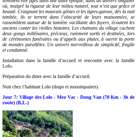
semblent être figés dans une autre époque, dans un univers singulier
où, malgré la rigueur de leur milieu naturel, tout n’est que grâce et
beauté. Craignant les mauvais génies et les tigres-garous, dès la nuit
tombée, ils se terrent dans l’obscurité de leurs maisonnées, se
rassemblent autour de la lumière vacillante des foyers, écoutent les
anciens conter les vieilles histoires. Les chamans du village cachent
deux gongs millénaires, précieux, rarement sortis et destinées, lors
de cérémonies funéraires ou d’appels aux pluies, à ouvrir la porte
de mondes parallèles. Un univers merveilleux de simplicité, fragile
et condamné.
Installation dans la famille d’accueil et rencontre avec la famille
Lolo.
Préparation du diner avec la famille d’accueil.
Nuit chez l’habitant Lolo (draps et moustiquaires).
Jour 7: Village des Lolo - Meo Vac - Dong Van (70 Km - 3h de
route) (B,L-)