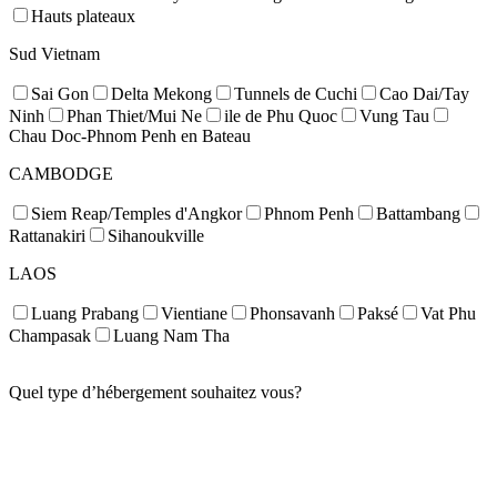
Hauts plateaux
Sud Vietnam
Sai Gon
Delta Mekong
Tunnels de Cuchi
Cao Dai/Tay
Ninh
Phan Thiet/Mui Ne
ile de Phu Quoc
Vung Tau
Chau Doc-Phnom Penh en Bateau
CAMBODGE
Siem Reap/Temples d'Angkor
Phnom Penh
Battambang
Rattanakiri
Sihanoukville
LAOS
Luang Prabang
Vientiane
Phonsavanh
Paksé
Vat Phu
Champasak
Luang Nam Tha
Quel type d’hébergement souhaitez vous?