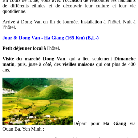
En cours de route, vous avez l'occasion de rencontrer les habitants
de différents ethnies et de découvrir leur culture et leur vie
quotidienne.
Arrivé à Dong Van en fin de journée. Installation à l’hôtel. Nuit à
l’hôtel.
Jour 8: Dong Van - Ha Giang (165 Km) (B,L-)
Petit déjeuner local
à l'hôtel.
Visite du marché Dong Van
, qui a lieu seulement
Dimanche
matin
, puis, juste à côté, des
vieilles maisons
qui ont plus de 400
ans,
Départ pour
Ha Giang
via
Quan Ba, Yen Minh ;