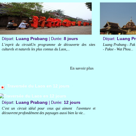
Luang Prabang
8 jours
Luang P
Départ:
| Durée:
Départ:
L’esprit du circuitUn programme de découverte des sites
Luang Prabang - Pak O
culturels et naturels les plus connus du Laos,...
- Pakse - Wat Phou...
En savoir plus
Traversée du Laos en 12 jours
Luang Prabang
12 jours
Départ:
| Durée:
C'est un circuit idéal pour ceux qui aiment l'aventure et
découvrent profondément des paysages aussi bien la vie...