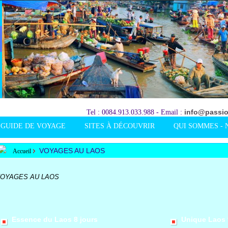
info@passio
Tel : 0084.913.033.988 - Email :
GUIDE DE VOYAGE
SITES À DÉCOUVRIR
QUI SOMMES - 
VOYAGES AU LAOS
Accueil
OYAGES AU LAOS
Essence du Laos 8 jours
Unique Laos 